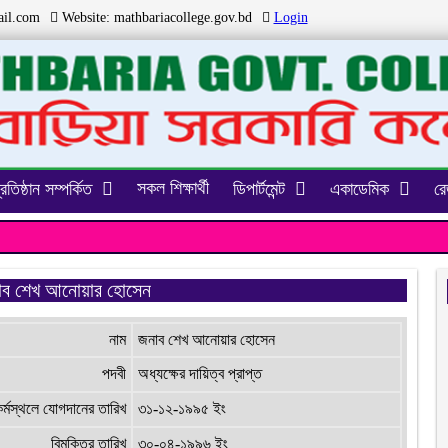
il.com
Website:
mathbariacollege.gov.bd
Login
সকল শিক্ষার্থী
্রতিষ্ঠান সম্পর্কিত
ডিপার্টমেন্ট
একাডেমিক
রেজ
াব শেখ আনোয়ার হোসেন
নাম
জনাব শেখ আনোয়ার হোসেন
পদবী
অধ্যক্ষের দায়িত্ব প্রাপ্ত
কর্মস্থলে যোগদানের তারিখ
৩১-১২-১৯৯৫ ইং
বিমুক্তির তারিখ
৩০-০৪-১৯৯৬ ইং