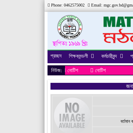
Phone: 0462575002
Email:
mgc.gov.bd@gma
প্রচ্ছদ
শিক্ষকমন্ডলী
কর্মচারীবৃন্দ
প
নিউজ:
নোটিশ
নোটিশ
জন
বর্তমান 