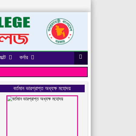
াল্ট
কর্নার
বর্তমান ভারপ্রাপ্ত অধ্যক্ষ মহোদয়