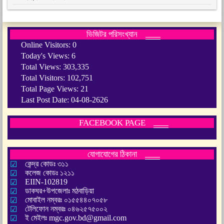
ভিজিটর পরিসংখ্যান
Online Visitors:
0
Today's Views:
6
Total Views:
303,335
Total Visitors:
102,751
Total Page Views:
21
Last Post Date:
04-08-2626
FACEBOOK PAGE
যোগাযোগের ঠিকানা
কেন্দ্র কোডঃ ৩১১
কলেজ কোডঃ ১২১১
EIIN-102819
ডাকঘর+উপজেলাঃ মঠবাড়িয়া
মোবাইল নম্বরঃ ০১৫৫৪৪০৭০৫৮
টেলিফোন নম্বরঃ ০৪৬২৫৭৫০০২
ই মেইলঃ mgc.gov.bd@gmail.com