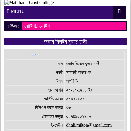
MENU
নিউজ:
নোটিশ
নোটিশ
জনাব মিলটন কুমার ঢালী
নাম
জনাব মিলটন কুমার ঢালী
পদবী
সহকারী অধ্যাপক
বিষয়
অর্থনীতি
জন্ম তারিখ
২০-১০-১৯৮৮ ইং
আইডি নম্বর
০০০২৫৬০১
বিসিএস ব্যাচ নম্বর
৩৩
মোবাইল নম্বর
০১৭৪১২০২৮১৯
ই-মেইল
dhali.milton@gmail.com