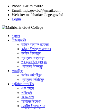
Phone: 0462575002
Email:
mgc.gov.bd@gmail.com
Website:
mathbariacollege.gov.bd
Login
প্রচ্ছদ
শিক্ষকমন্ডলী
বর্তমান অধ্যক্ষ মহোদয়
বর্তমান ‌উপাধ্যক্ষ মহোদয়
কর্মরত শিক্ষকবৃন্দ
প্রাক্তন অধ্যক্ষবৃন্দ
প্রাক্তন উপাধ্যক্ষবৃন্দ
প্রাক্তন শিক্ষকবৃন্দ
কর্মচারীবৃন্দ
কর্মরত কর্মচারীবৃন্দ
প্রাক্তন কর্মচারীবৃন্দ
প্রতিষ্ঠান সম্পর্কিত
এক নজরে
লাইব্রেরী
অবকাঠামো
আমাদের উদ্দেশ্য
হোষ্টেল ইনফরমেশন