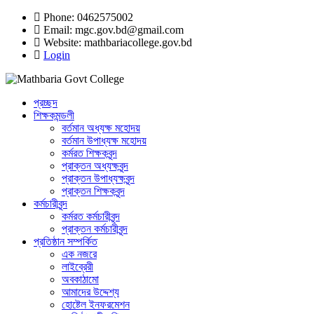
Phone: 0462575002
Email:
mgc.gov.bd@gmail.com
Website:
mathbariacollege.gov.bd
Login
প্রচ্ছদ
শিক্ষকমন্ডলী
বর্তমান অধ্যক্ষ মহোদয়
বর্তমান ‌উপাধ্যক্ষ মহোদয়
কর্মরত শিক্ষকবৃন্দ
প্রাক্তন অধ্যক্ষবৃন্দ
প্রাক্তন উপাধ্যক্ষবৃন্দ
প্রাক্তন শিক্ষকবৃন্দ
কর্মচারীবৃন্দ
কর্মরত কর্মচারীবৃন্দ
প্রাক্তন কর্মচারীবৃন্দ
প্রতিষ্ঠান সম্পর্কিত
এক নজরে
লাইব্রেরী
অবকাঠামো
আমাদের উদ্দেশ্য
হোষ্টেল ইনফরমেশন