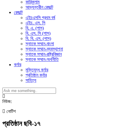
কারিকুলাম
আভ্যন্তরীন রেজাল্ট
রেজাল্ট
এইচএসসি প্রথম বর্ষ
এইচ. এস. সি
বি. এ. (পাস)
বি. এস. সি (পাস)
বি. বি. এস. (পাস)
স্নাতক সম্মান-বাংলা
স্নাতক সম্মান-ব্যবস্থাপনা
স্নাতক সম্মান-রাষ্ট্রবিজ্ঞান
স্নাতক সম্মান-অর্থনীতি
কর্নার
মুক্তিযুদ্ধ কর্নার
প্রতিষ্ঠান কর্নার
সাহিত্য
নিউজ:
নোটিশ
প্রতিষ্ঠান ছবি-১৭