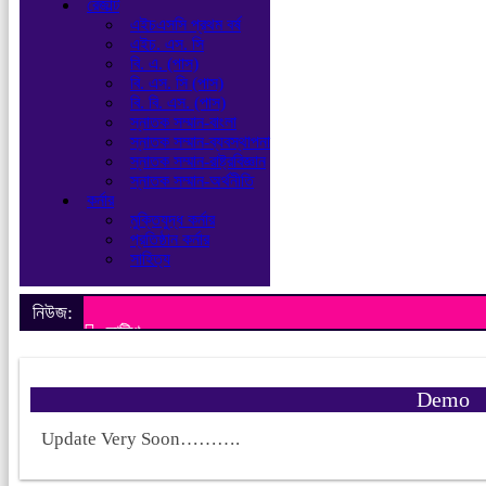
রেজাল্ট
এইচএসসি প্রথম বর্ষ
এইচ. এস. সি
বি. এ. (পাস)
বি. এস. সি (পাস)
বি. বি. এস. (পাস)
স্নাতক সম্মান-বাংলা
স্নাতক সম্মান-ব্যবস্থাপনা
স্নাতক সম্মান-রাষ্ট্রবিজ্ঞান
স্নাতক সম্মান-অর্থনীতি
কর্নার
মুক্তিযুদ্ধ কর্নার
প্রতিষ্ঠান কর্নার
সাহিত্য
নিউজ:
নোটিশ
Demo
Update Very Soon……….