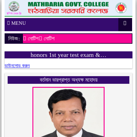
MENU
নিউজ:
নোটিশ
নোটিশ
honors 1st year test exam &…
ডাউনলোড করুন
বর্তমান ভারপ্রাপ্ত অধ্যক্ষ মহোদয়