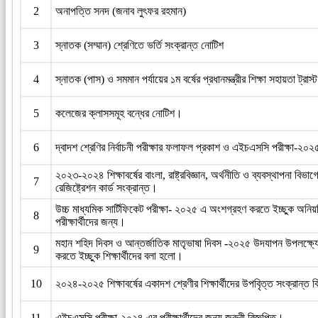
2
অনাপত্তি সনদ (জনাব লুৎফর রহমান)
3
স্নাতক (সম্মান) শ্রেণিতে ভর্তি সংক্রান্ত নোটিশ
4
স্নাতক (পাস) ও সমমান পর্যায়ের ১ম বর্ষের প্রধানমন্ত্রীর শিক্ষা সহায়তা ট্রাস
5
কলেজের ক্লাসসমূহ বন্ধের নোটিশ।
6
দ্বাদশ শ্রেণির নির্বাচনী পরীক্ষার ফলাফল প্রকাশ ও এইচএসসি পরীক্ষা-২
২০২৩-২০২৪ শিক্ষাবর্ষের বাংলা, রাষ্ট্রবিজ্ঞান, অর্থনীতি ও ব্যবস্থাপনা বিভাগের 
7
রেজিষ্ট্রেশন কার্ড সংক্রান্ত।
উচ্চ মাধ্যমিক সার্টিফিকেট পরীক্ষা- ২০২৫ এ অংশগ্রহণ করতে ইচ্ছুক অনিয়
8
পরীক্ষার্থীদের জন্য।
মহান শহিদ দিবস ও আন্তর্জাতিক মাতৃভাষা দিবস -২০২৫ উদযাপন উপলক্ষ্যে
9
করতে ইচ্ছুক শিক্ষার্থীদের বলা হলো।
10
২০২৪-২০২৫ শিক্ষাবর্ষের একাদশ শ্রেণীর শিক্ষার্থীদের উপবৃিত্ত সংক্রান্ত ব
11
এইচএসসি পরীক্ষা-২০২৪ এর পরীক্ষার্থীদের জন্য জরুরী বিজ্ঞপ্তি।