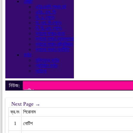
রেজাল্ট
এইচএসসি প্রথম বর্ষ
এইচ. এস. সি
বি. এ. (পাস)
বি. এস. সি (পাস)
বি. বি. এস. (পাস)
স্নাতক সম্মান-বাংলা
স্নাতক সম্মান-ব্যবস্থাপনা
স্নাতক সম্মান-রাষ্ট্রবিজ্ঞান
স্নাতক সম্মান-অর্থনীতি
কর্নার
মুক্তিযুদ্ধ কর্নার
প্রতিষ্ঠান কর্নার
সাহিত্য
নিউজ:
নোটিশ
Next Page →
ক্র.নং
শিরোনাম
1
নোটিশ