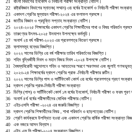
21
বাংলা বিভাগের ইনকোর্স ও নির্বাচনী পরীক্ষা সংক্রান্ত নোটিশ।
22
রাষ্ট্রবিজ্ঞান বিভাগের স্নাতক( সম্মান) ৩য় বর্ষের ইনকোর্স ও নির্বাচনী পরীক্ষা সংক্র
23
একাদশ শ্রেণির মূল্যায়ন পরীক্ষা-২০২৪ এর ফলাফল প্রসঙ্গে।
24
জাতীয় বিজ্ঞান ও প্রযুক্তি সপ্তাহ সংক্রান্ত নোটিশ।
25
২০২৪-২০২৫ শিক্ষাবর্ষের একাদশ শ্রেণির শিক্ষার্থীদের শাখা ও বিষয় পরিবর্তন প্রসঙ্
26
তারুণ্যের উৎসব-২০২৫ উদযাপন উপলক্ষ্যে কর্মসূচি।
27
অনার্স ২য় বর্ষ পরীক্ষা-২০২৩ এর প্রবেশপত্র বিতরণ প্রসঙ্গে।
28
ক্লাসসমূহ বন্ধের বিজ্ঞপ্তি।
29
২০২২ সালের ডিগ্রি ৩য় বর্ষ পরীক্ষার তারিখ পরিবর্তনের বিজ্ঞপ্তি।
30
শহিদ বুদ্ধিজীবী দিবস ও মহান বিজয় দিবস -২০২৪ উপলক্ষে নোটিশ।
31
বৈষম্যবিরোধী আন্দোলনে শহিদ ও আহতদের স্মরণে স্মরণসভা এবং জুলাই গণঅভ্যূত্
32
২০২৩-২৪ শিক্ষাবর্ষের দ্বাদশ শ্রেণির প্রাক -নির্বাচনী পরীক্ষার রুটিন।
33
২০২২ সালের ডিগ্রি পাস ও সার্টিফিকেট কোর্স ৩য় বর্ষের প্রবেশপত্র গ্রহণ সংক্রা
34
দ্বাদশ শ্রেণির প্রাক-নির্বাচনী পরীক্ষা সংক্রান্ত
35
ডিগ্রি (পাস) ও সার্টিফিকেট কোর্স ১ম বর্ষের ইনকোর্স, নির্বাচনী পরীক্ষা ও ফরম পূরণ
36
অনার্স ৪র্থ বর্ষের পরীক্ষার্থীদের মোখিক পরীক্ষার নোটিশ।
37
এইচএসসি পরীক্ষা -২০২৪ এর জরুরি বিজ্ঞপ্তি ।
38
দ্বাদশ শ্রেণির শিক্ষার্থীদের বিষয় , শাখা পরিবর্তন ও ছাড়পত্রের নোটিশ।
39
শ্রেণি কার্যক্রমে উপস্থিত হওয়া এবং একাদশ শ্রেণির বার্ষিক পরীক্ষা সংক্রান্ত বিজ
40
এক নজরে আসন বিন্যাস।
41
এইচ.এস.সি পরীক্ষা-২০২৪ সংক্রান্ত বিজ্ঞপ্তি।