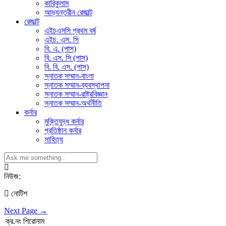
কারিকুলাম
আভ্যন্তরীন রেজাল্ট
রেজাল্ট
এইচএসসি প্রথম বর্ষ
এইচ. এস. সি
বি. এ. (পাস)
বি. এস. সি (পাস)
বি. বি. এস. (পাস)
স্নাতক সম্মান-বাংলা
স্নাতক সম্মান-ব্যবস্থাপনা
স্নাতক সম্মান-রাষ্ট্রবিজ্ঞান
স্নাতক সম্মান-অর্থনীতি
কর্নার
মুক্তিযুদ্ধ কর্নার
প্রতিষ্ঠান কর্নার
সাহিত্য
নিউজ:
নোটিশ
Next Page →
ক্র.নং
শিরোনাম