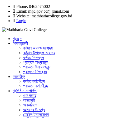
Phone: 0462575002
Email:
mgc.gov.bd@gmail.com
Website:
mathbariacollege.gov.bd
Login
প্রচ্ছদ
শিক্ষকমন্ডলী
বর্তমান অধ্যক্ষ মহোদয়
বর্তমান ‌উপাধ্যক্ষ মহোদয়
কর্মরত শিক্ষকবৃন্দ
প্রাক্তন অধ্যক্ষবৃন্দ
প্রাক্তন উপাধ্যক্ষবৃন্দ
প্রাক্তন শিক্ষকবৃন্দ
কর্মচারীবৃন্দ
কর্মরত কর্মচারীবৃন্দ
প্রাক্তন কর্মচারীবৃন্দ
প্রতিষ্ঠান সম্পর্কিত
এক নজরে
লাইব্রেরী
অবকাঠামো
আমাদের উদ্দেশ্য
হোষ্টেল ইনফরমেশন