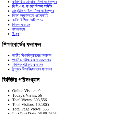
কারিগরি ও মাদ্রাসা শিক্ষা অধিদপ্তর
বি.সি.এস. সাধারণ শিক্ষক সমিতি
মাধ্যমিক ও উচ্চ শিক্ষা অধিদপ্তর
শিক্ষা মন্ত্রণালয়ের ওয়েবসাইট
কারিগরি শিক্ষা অধিদপ্তর
শিক্ষক বাতায়ন
ব্যানবেইস
ই-বুক
শিক্ষাবোর্ডের ফলাফল
জাতীয় বিশ্ববিদ্যালয়ের ফলাফল
পাবলিক পরীক্ষার ফলাফল-ওয়েব
পাবলিক পরীক্ষার ফলাফল
উন্মুক্ত বিশ্ববিদ্যালয়ের ফলাফল
ভিজিটর পরিসংখ্যান
Online Visitors:
0
Today's Views:
56
Total Views:
303,556
Total Visitors:
102,865
Total Page Views:
566
Last Post Date:
06-08-2626