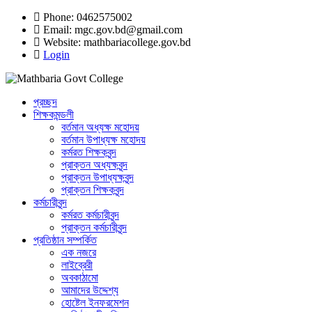
Phone: 0462575002
Email:
mgc.gov.bd@gmail.com
Website:
mathbariacollege.gov.bd
Login
প্রচ্ছদ
শিক্ষকমন্ডলী
বর্তমান অধ্যক্ষ মহোদয়
বর্তমান ‌উপাধ্যক্ষ মহোদয়
কর্মরত শিক্ষকবৃন্দ
প্রাক্তন অধ্যক্ষবৃন্দ
প্রাক্তন উপাধ্যক্ষবৃন্দ
প্রাক্তন শিক্ষকবৃন্দ
কর্মচারীবৃন্দ
কর্মরত কর্মচারীবৃন্দ
প্রাক্তন কর্মচারীবৃন্দ
প্রতিষ্ঠান সম্পর্কিত
এক নজরে
লাইব্রেরী
অবকাঠামো
আমাদের উদ্দেশ্য
হোষ্টেল ইনফরমেশন