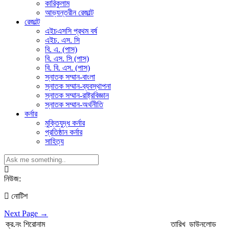
কারিকুলাম
আভ্যন্তরীন রেজাল্ট
রেজাল্ট
এইচএসসি প্রথম বর্ষ
এইচ. এস. সি
বি. এ. (পাস)
বি. এস. সি (পাস)
বি. বি. এস. (পাস)
স্নাতক সম্মান-বাংলা
স্নাতক সম্মান-ব্যবস্থাপনা
স্নাতক সম্মান-রাষ্ট্রবিজ্ঞান
স্নাতক সম্মান-অর্থনীতি
কর্নার
মুক্তিযুদ্ধ কর্নার
প্রতিষ্ঠান কর্নার
সাহিত্য
নিউজ:
নোটিশ
Next Page →
ক্র.নং
শিরোনাম
তারিখ
ডাউনলোড