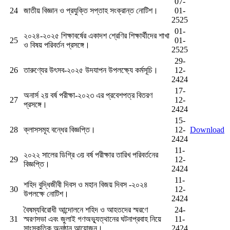
07-
24
জাতীয় বিজ্ঞান ও প্রযুক্তি সপ্তাহ সংক্রান্ত নোটিশ।
01-
2525
01-
২০২৪-২০২৫ শিক্ষাবর্ষের একাদশ শ্রেণির শিক্ষার্থীদের শাখা
25
01-
ও বিষয় পরিবর্তন প্রসঙ্গে।
2525
29-
26
তারুণ্যের উৎসব-২০২৫ উদযাপন উপলক্ষ্যে কর্মসূচি।
12-
2424
17-
অনার্স ২য় বর্ষ পরীক্ষা-২০২৩ এর প্রবেশপত্র বিতরণ
27
12-
প্রসঙ্গে।
2424
15-
28
ক্লাসসমূহ বন্ধের বিজ্ঞপ্তি।
12-
Download
2424
11-
২০২২ সালের ডিগ্রি ৩য় বর্ষ পরীক্ষার তারিখ পরিবর্তনের
29
12-
বিজ্ঞপ্তি।
2424
11-
শহিদ বুদ্ধিজীবী দিবস ও মহান বিজয় দিবস -২০২৪
30
12-
উপলক্ষে নোটিশ।
2424
বৈষম্যবিরোধী আন্দোলনে শহিদ ও আহতদের স্মরণে
24-
31
স্মরণসভা এবং জুলাই গণঅভ্যূত্থানের ঘটনাপ্রবাহ নিয়ে
11-
সাংস্কৃতিক অনুষ্ঠান আয়োজন।
2424