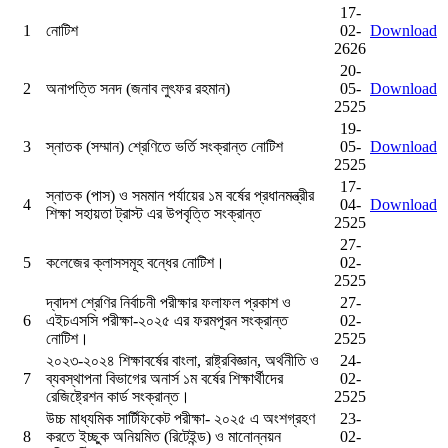
17-
1
নোটিশ
02-
Download
2626
20-
2
অনাপত্তি সনদ (জনাব লুৎফর রহমান)
05-
Download
2525
19-
3
স্নাতক (সম্মান) শ্রেণিতে ভর্তি সংক্রান্ত নোটিশ
05-
Download
2525
17-
স্নাতক (পাস) ও সমমান পর্যায়ের ১ম বর্ষের প্রধানমন্ত্রীর
4
04-
Download
শিক্ষা সহায়তা ট্রাস্ট এর উপবৃত্তি সংক্রান্ত
2525
27-
5
কলেজের ক্লাসসমূহ বন্ধের নোটিশ।
02-
2525
দ্বাদশ শ্রেণির নির্বাচনী পরীক্ষার ফলাফল প্রকাশ ও
27-
6
এইচএসসি পরীক্ষা-২০২৫ এর ফরমপূরন সংক্রান্ত
02-
নোটিশ।
2525
২০২৩-২০২৪ শিক্ষাবর্ষের বাংলা, রাষ্ট্রবিজ্ঞান, অর্থনীতি ও
24-
7
ব্যবস্থাপনা বিভাগের অনার্স ১ম বর্ষের শিক্ষার্থীদের
02-
রেজিষ্ট্রেশন কার্ড সংক্রান্ত।
2525
উচ্চ মাধ্যমিক সার্টিফিকেট পরীক্ষা- ২০২৫ এ অংশগ্রহণ
23-
8
করতে ইচ্ছুক অনিয়মিত (রিটেইন্ড) ও মানোন্নয়ন
02-