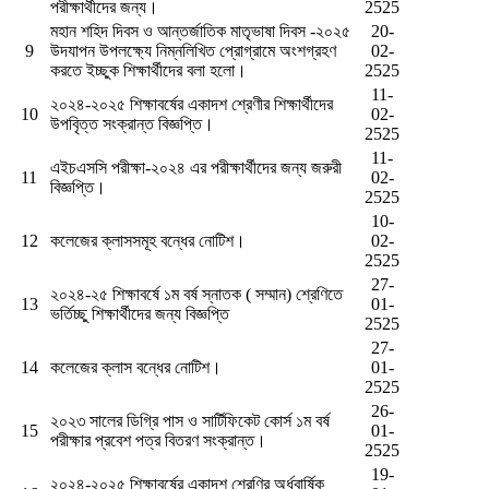
পরীক্ষার্থীদের জন্য।
2525
মহান শহিদ দিবস ও আন্তর্জাতিক মাতৃভাষা দিবস -২০২৫
20-
9
উদযাপন উপলক্ষ্যে নিম্নলিখিত প্রোগ্রামে অংশগ্রহণ
02-
করতে ইচ্ছুক শিক্ষার্থীদের বলা হলো।
2525
11-
২০২৪-২০২৫ শিক্ষাবর্ষের একাদশ শ্রেণীর শিক্ষার্থীদের
10
02-
উপবৃিত্ত সংক্রান্ত বিজ্ঞপ্তি।
2525
11-
এইচএসসি পরীক্ষা-২০২৪ এর পরীক্ষার্থীদের জন্য জরুরী
11
02-
বিজ্ঞপ্তি।
2525
10-
12
কলেজের ক্লাসসমূহ বন্ধের নোটিশ।
02-
2525
27-
২০২৪-২৫ শিক্ষাবর্ষে ১ম বর্ষ স্নাতক ( সম্মান) শ্রেণিতে
13
01-
ভর্তিচ্ছু শিক্ষার্থীদের জন্য বিজ্ঞপ্তি
2525
27-
14
কলেজের ক্লাস বন্ধের নোটিশ।
01-
2525
26-
২০২৩ সালের ডিগ্রি পাস ও সার্টিফিকেট কোর্স ১ম বর্ষ
15
01-
পরীক্ষার প্রবেশ পত্র বিতরণ সংক্রান্ত।
2525
19-
২০২৪-২০২৫ শিক্ষাবর্ষের একাদশ শ্রেণির অর্ধবার্ষিক