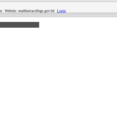
om
Website:
mathbariacollege.gov.bd
Login