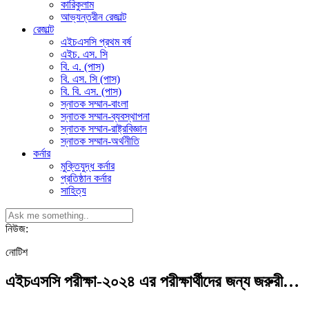
কারিকুলাম
আভ্যন্তরীন রেজাল্ট
রেজাল্ট
এইচএসসি প্রথম বর্ষ
এইচ. এস. সি
বি. এ. (পাস)
বি. এস. সি (পাস)
বি. বি. এস. (পাস)
স্নাতক সম্মান-বাংলা
স্নাতক সম্মান-ব্যবস্থাপনা
স্নাতক সম্মান-রাষ্ট্রবিজ্ঞান
স্নাতক সম্মান-অর্থনীতি
কর্নার
মুক্তিযুদ্ধ কর্নার
প্রতিষ্ঠান কর্নার
সাহিত্য
নিউজ:
নোটিশ
এইচএসসি পরীক্ষা-২০২৪ এর পরীক্ষার্থীদের জন্য জরুরী…