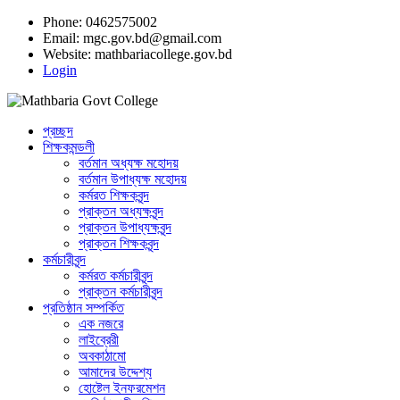
Phone: 0462575002
Email:
mgc.gov.bd@gmail.com
Website:
mathbariacollege.gov.bd
Login
প্রচ্ছদ
শিক্ষকমন্ডলী
বর্তমান অধ্যক্ষ মহোদয়
বর্তমান ‌উপাধ্যক্ষ মহোদয়
কর্মরত শিক্ষকবৃন্দ
প্রাক্তন অধ্যক্ষবৃন্দ
প্রাক্তন উপাধ্যক্ষবৃন্দ
প্রাক্তন শিক্ষকবৃন্দ
কর্মচারীবৃন্দ
কর্মরত কর্মচারীবৃন্দ
প্রাক্তন কর্মচারীবৃন্দ
প্রতিষ্ঠান সম্পর্কিত
এক নজরে
লাইব্রেরী
অবকাঠামো
আমাদের উদ্দেশ্য
হোষ্টেল ইনফরমেশন