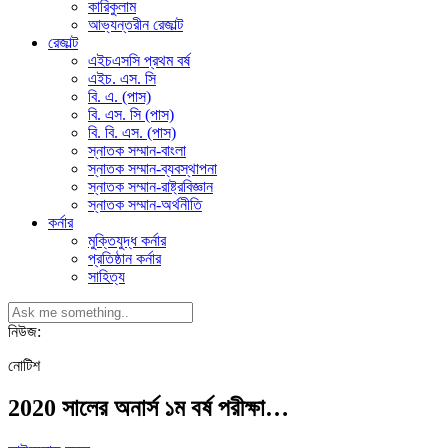
কারিকুলাম
আভ্যন্তরীন রেজাল্ট
রেজাল্ট
এইচএসসি প্রথম বর্ষ
এইচ. এস. সি
বি. এ. (পাস)
বি. এস. সি (পাস)
বি. বি. এস. (পাস)
স্নাতক সম্মান-বাংলা
স্নাতক সম্মান-ব্যবস্থাপনা
স্নাতক সম্মান-রাষ্ট্রবিজ্ঞান
স্নাতক সম্মান-অর্থনীতি
কর্নার
মুক্তিযুদ্ধ কর্নার
প্রতিষ্ঠান কর্নার
সাহিত্য
নিউজ:
নোটিশ
2020 সালের অনার্স ১ম বর্ষ পরীক্ষা…