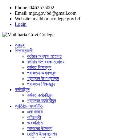
Phone: 0462575002
Email:
mgc.gov.bd@gmail.com
Website:
mathbariacollege.gov.bd
Login
প্রচ্ছদ
শিক্ষকমন্ডলী
বর্তমান অধ্যক্ষ মহোদয়
বর্তমান ‌উপাধ্যক্ষ মহোদয়
কর্মরত শিক্ষকবৃন্দ
প্রাক্তন অধ্যক্ষবৃন্দ
প্রাক্তন উপাধ্যক্ষবৃন্দ
প্রাক্তন শিক্ষকবৃন্দ
কর্মচারীবৃন্দ
কর্মরত কর্মচারীবৃন্দ
প্রাক্তন কর্মচারীবৃন্দ
প্রতিষ্ঠান সম্পর্কিত
এক নজরে
লাইব্রেরী
অবকাঠামো
আমাদের উদ্দেশ্য
হোষ্টেল ইনফরমেশন