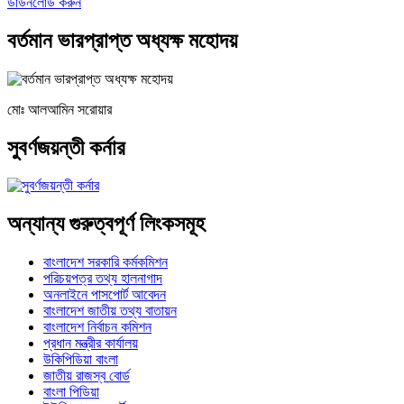
ডাউনলোড করুন
বর্তমান ভারপ্রাপ্ত অধ্যক্ষ মহোদয়
মোঃ আলআমিন সরোয়ার
সুবর্ণজয়ন্তী কর্নার
অন্যান্য গুরুত্বপূর্ণ লিংকসমূহ
বাংলাদেশ সরকারি কর্মকমিশন
পরিচয়পত্র তথ্য হালনাগাদ
অনলাইনে পাসপোর্ট আবেদন
বাংলাদেশ জাতীয় তথ্য বাতায়ন
বাংলাদেশ নির্বাচন কমিশন
প্রধান মন্ত্রীর কার্যালয়
উকিপিডিয়া বাংলা
জাতীয় রাজস্ব বোর্ড
বাংলা পিডিয়া