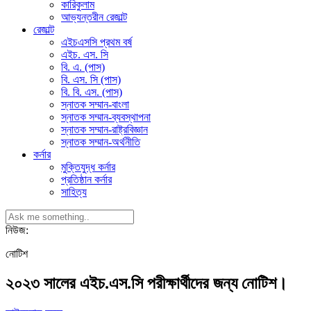
কারিকুলাম
আভ্যন্তরীন রেজাল্ট
রেজাল্ট
এইচএসসি প্রথম বর্ষ
এইচ. এস. সি
বি. এ. (পাস)
বি. এস. সি (পাস)
বি. বি. এস. (পাস)
স্নাতক সম্মান-বাংলা
স্নাতক সম্মান-ব্যবস্থাপনা
স্নাতক সম্মান-রাষ্ট্রবিজ্ঞান
স্নাতক সম্মান-অর্থনীতি
কর্নার
মুক্তিযুদ্ধ কর্নার
প্রতিষ্ঠান কর্নার
সাহিত্য
নিউজ:
নোটিশ
২০২৩ সালের এইচ.এস.সি পরীক্ষার্থীদের জন্য নোটিশ।