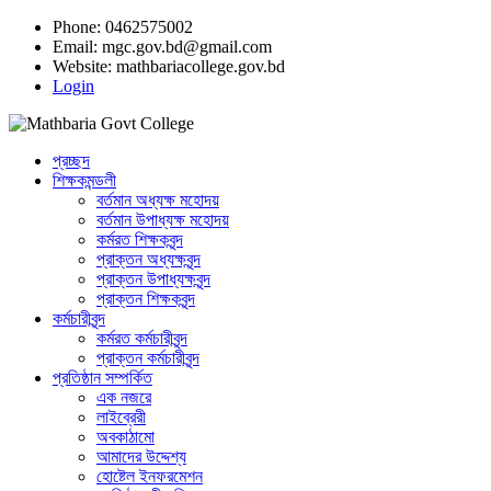
Phone: 0462575002
Email:
mgc.gov.bd@gmail.com
Website:
mathbariacollege.gov.bd
Login
প্রচ্ছদ
শিক্ষকমন্ডলী
বর্তমান অধ্যক্ষ মহোদয়
বর্তমান ‌উপাধ্যক্ষ মহোদয়
কর্মরত শিক্ষকবৃন্দ
প্রাক্তন অধ্যক্ষবৃন্দ
প্রাক্তন উপাধ্যক্ষবৃন্দ
প্রাক্তন শিক্ষকবৃন্দ
কর্মচারীবৃন্দ
কর্মরত কর্মচারীবৃন্দ
প্রাক্তন কর্মচারীবৃন্দ
প্রতিষ্ঠান সম্পর্কিত
এক নজরে
লাইব্রেরী
অবকাঠামো
আমাদের উদ্দেশ্য
হোষ্টেল ইনফরমেশন