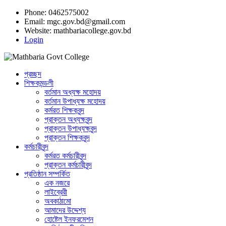
Phone: 0462575002
Email:
mgc.gov.bd@gmail.com
Website:
mathbariacollege.gov.bd
Login
প্রচ্ছদ
শিক্ষকমন্ডলী
বর্তমান অধ্যক্ষ মহোদয়
বর্তমান ‌উপাধ্যক্ষ মহোদয়
কর্মরত শিক্ষকবৃন্দ
প্রাক্তন অধ্যক্ষবৃন্দ
প্রাক্তন উপাধ্যক্ষবৃন্দ
প্রাক্তন শিক্ষকবৃন্দ
কর্মচারীবৃন্দ
কর্মরত কর্মচারীবৃন্দ
প্রাক্তন কর্মচারীবৃন্দ
প্রতিষ্ঠান সম্পর্কিত
এক নজরে
লাইব্রেরী
অবকাঠামো
আমাদের উদ্দেশ্য
হোষ্টেল ইনফরমেশন