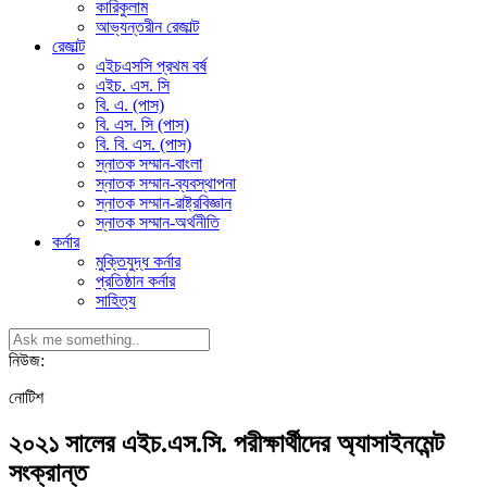
কারিকুলাম
আভ্যন্তরীন রেজাল্ট
রেজাল্ট
এইচএসসি প্রথম বর্ষ
এইচ. এস. সি
বি. এ. (পাস)
বি. এস. সি (পাস)
বি. বি. এস. (পাস)
স্নাতক সম্মান-বাংলা
স্নাতক সম্মান-ব্যবস্থাপনা
স্নাতক সম্মান-রাষ্ট্রবিজ্ঞান
স্নাতক সম্মান-অর্থনীতি
কর্নার
মুক্তিযুদ্ধ কর্নার
প্রতিষ্ঠান কর্নার
সাহিত্য
নিউজ:
নোটিশ
২০২১ সালের এইচ.এস.সি. পরীক্ষার্থীদের অ্যাসাইনমেন্ট
সংক্রান্ত