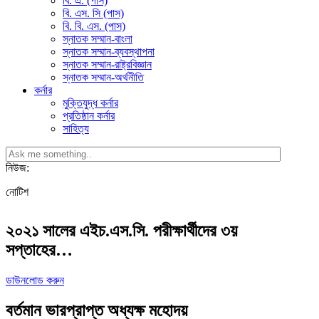
বি. এ. (পাস)
বি. এস. সি (পাস)
বি. বি. এস. (পাস)
স্নাতক সম্মান-বাংলা
স্নাতক সম্মান-ব্যবস্থাপনা
স্নাতক সম্মান-রাষ্ট্রবিজ্ঞান
স্নাতক সম্মান-অর্থনীতি
কর্নার
মুক্তিযুদ্ধ কর্নার
প্রতিষ্ঠান কর্নার
সাহিত্য
নিউজ:
নোটিশ
২০২১ সালের এইচ.এস.সি. পরীক্ষার্থীদের ৩য়
সপ্তাহের…
ডাউনলোড করুন
বর্তমান ভারপ্রাপ্ত অধ্যক্ষ মহোদয়