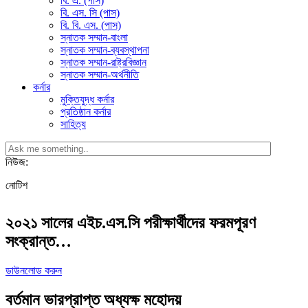
বি. এ. (পাস)
বি. এস. সি (পাস)
বি. বি. এস. (পাস)
স্নাতক সম্মান-বাংলা
স্নাতক সম্মান-ব্যবস্থাপনা
স্নাতক সম্মান-রাষ্ট্রবিজ্ঞান
স্নাতক সম্মান-অর্থনীতি
কর্নার
মুক্তিযুদ্ধ কর্নার
প্রতিষ্ঠান কর্নার
সাহিত্য
নিউজ:
নোটিশ
২০২১ সালের এইচ.এস.সি পরীক্ষার্থীদের ফরমপূরণ
সংক্রান্ত…
ডাউনলোড করুন
বর্তমান ভারপ্রাপ্ত অধ্যক্ষ মহোদয়