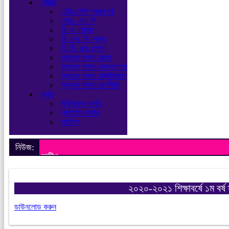
রেজাল্ট
এইচএসসি প্রথম বর্ষ
এইচ. এস. সি
বি. এ. (পাস)
বি. এস. সি (পাস)
বি. বি. এস. (পাস)
স্নাতক সম্মান-বাংলা
স্নাতক সম্মান-ব্যবস্থাপনা
স্নাতক সম্মান-রাষ্ট্রবিজ্ঞান
স্নাতক সম্মান-অর্থনীতি
কর্নার
মুক্তিযুদ্ধ কর্নার
প্রতিষ্ঠান কর্নার
সাহিত্য
নিউজ:
নোটিশ
২০২০-২০২১ শিক্ষাবর্ষে ১ম বর্
ডাউনলোড করুন