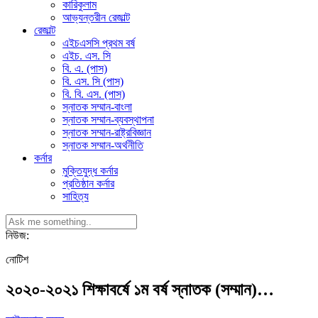
কারিকুলাম
আভ্যন্তরীন রেজাল্ট
রেজাল্ট
এইচএসসি প্রথম বর্ষ
এইচ. এস. সি
বি. এ. (পাস)
বি. এস. সি (পাস)
বি. বি. এস. (পাস)
স্নাতক সম্মান-বাংলা
স্নাতক সম্মান-ব্যবস্থাপনা
স্নাতক সম্মান-রাষ্ট্রবিজ্ঞান
স্নাতক সম্মান-অর্থনীতি
কর্নার
মুক্তিযুদ্ধ কর্নার
প্রতিষ্ঠান কর্নার
সাহিত্য
নিউজ:
নোটিশ
২০২০-২০২১ শিক্ষাবর্ষে ১ম বর্ষ স্নাতক (সম্মান)…