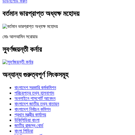
ডাউনলোড করুন
বর্তমান ভারপ্রাপ্ত অধ্যক্ষ মহোদয়
মোঃ আলআমিন সরোয়ার
সুবর্ণজয়ন্তী কর্নার
অন্যান্য গুরুত্বপূর্ণ লিংকসমূহ
বাংলাদেশ সরকারি কর্মকমিশন
পরিচয়পত্র তথ্য হালনাগাদ
অনলাইনে পাসপোর্ট আবেদন
বাংলাদেশ জাতীয় তথ্য বাতায়ন
বাংলাদেশ নির্বাচন কমিশন
প্রধান মন্ত্রীর কার্যালয়
উকিপিডিয়া বাংলা
জাতীয় রাজস্ব বোর্ড
বাংলা পিডিয়া