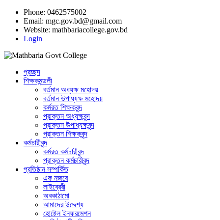
Phone: 0462575002
Email:
mgc.gov.bd@gmail.com
Website:
mathbariacollege.gov.bd
Login
প্রচ্ছদ
শিক্ষকমন্ডলী
বর্তমান অধ্যক্ষ মহোদয়
বর্তমান ‌উপাধ্যক্ষ মহোদয়
কর্মরত শিক্ষকবৃন্দ
প্রাক্তন অধ্যক্ষবৃন্দ
প্রাক্তন উপাধ্যক্ষবৃন্দ
প্রাক্তন শিক্ষকবৃন্দ
কর্মচারীবৃন্দ
কর্মরত কর্মচারীবৃন্দ
প্রাক্তন কর্মচারীবৃন্দ
প্রতিষ্ঠান সম্পর্কিত
এক নজরে
লাইব্রেরী
অবকাঠামো
আমাদের উদ্দেশ্য
হোষ্টেল ইনফরমেশন