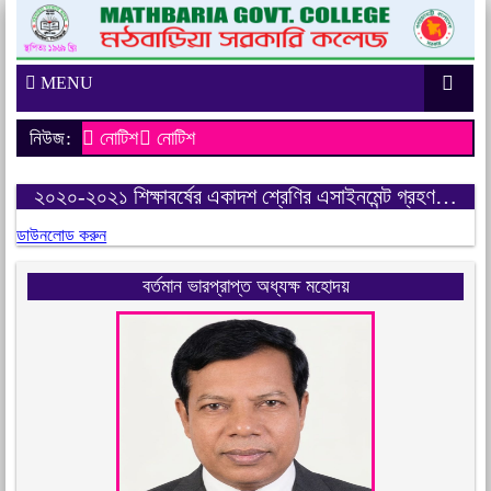
MENU
নিউজ:
নোটিশ
নোটিশ
২০২০-২০২১ শিক্ষাবর্ষের একাদশ শ্রেণির এসাইনমেন্ট গ্রহণ…
ডাউনলোড করুন
বর্তমান ভারপ্রাপ্ত অধ্যক্ষ মহোদয়