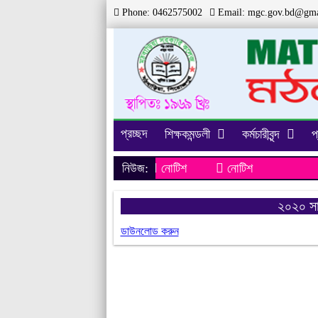
Phone: 0462575002
Email:
mgc.gov.bd@gma
প্রচ্ছদ
শিক্ষকমন্ডলী
কর্মচারীবৃন্দ
প
নিউজ:
নোটিশ
নোটিশ
২০২০ সাল
ডাউনলোড করুন