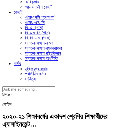
কারিকুলাম
আভ্যন্তরীন রেজাল্ট
রেজাল্ট
এইচএসসি প্রথম বর্ষ
এইচ. এস. সি
বি. এ. (পাস)
বি. এস. সি (পাস)
বি. বি. এস. (পাস)
স্নাতক সম্মান-বাংলা
স্নাতক সম্মান-ব্যবস্থাপনা
স্নাতক সম্মান-রাষ্ট্রবিজ্ঞান
স্নাতক সম্মান-অর্থনীতি
কর্নার
মুক্তিযুদ্ধ কর্নার
প্রতিষ্ঠান কর্নার
সাহিত্য
নিউজ:
নোটিশ
২০২০-২১ শিক্ষাবর্ষের একাদশ শ্রেণির শিক্ষার্থীদের
এ্যাসাইনমেন্ট…