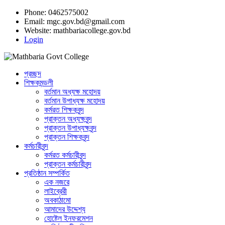
Phone: 0462575002
Email:
mgc.gov.bd@gmail.com
Website:
mathbariacollege.gov.bd
Login
প্রচ্ছদ
শিক্ষকমন্ডলী
বর্তমান অধ্যক্ষ মহোদয়
বর্তমান ‌উপাধ্যক্ষ মহোদয়
কর্মরত শিক্ষকবৃন্দ
প্রাক্তন অধ্যক্ষবৃন্দ
প্রাক্তন উপাধ্যক্ষবৃন্দ
প্রাক্তন শিক্ষকবৃন্দ
কর্মচারীবৃন্দ
কর্মরত কর্মচারীবৃন্দ
প্রাক্তন কর্মচারীবৃন্দ
প্রতিষ্ঠান সম্পর্কিত
এক নজরে
লাইব্রেরী
অবকাঠামো
আমাদের উদ্দেশ্য
হোষ্টেল ইনফরমেশন