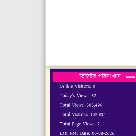
ভিজিটর পরিসংখ্যান
Online Visitors:
0
Today's Views:
62
Total Views:
303,496
Total Visitors:
102,834
Total Page Views:
2
Last Post Date:
06-08-2626