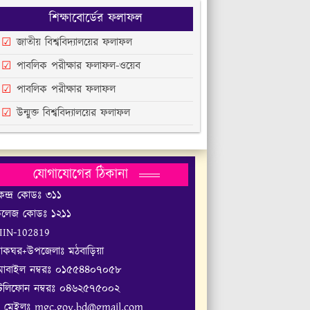
শিক্ষাবোর্ডের ফলাফল
জাতীয় বিশ্ববিদ্যালয়ের ফলাফল
পাবলিক পরীক্ষার ফলাফল-ওয়েব
পাবলিক পরীক্ষার ফলাফল
উন্মুক্ত বিশ্ববিদ্যালয়ের ফলাফল
যোগাযোগের ঠিকানা
েন্দ্র কোডঃ ৩১১
লেজ কোডঃ ১২১১
IIN-102819
াকঘর+উপজেলাঃ মঠবাড়িয়া
োবাইল নম্বরঃ ০১৫৫৪৪০৭০৫৮
েলিফোন নম্বরঃ ০৪৬২৫৭৫০০২
 মেইলঃ mgc.gov.bd@gmail.com