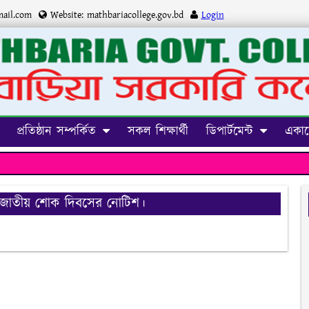
ail.com
Website:
mathbariacollege.gov.bd
Login
প্রতিষ্ঠান সম্পর্কিত
সকল শিক্ষার্থী
ডিপার্টমেন্ট
একাড
জাতীয় শোক দিবসের নোটিশ।