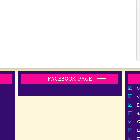
FACEBOOK PAGE
ক
ক
E
ড
ম
ট
ই