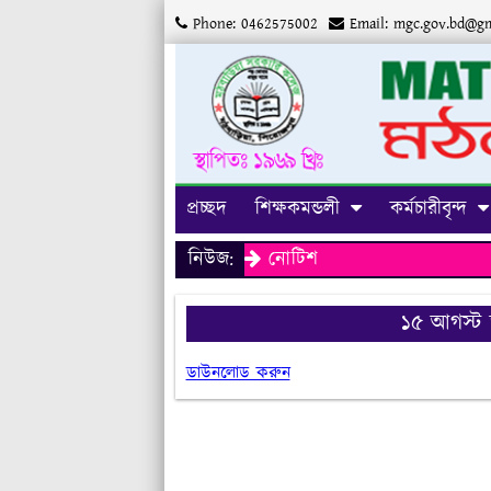
Phone: 0462575002
Email:
mgc.gov.bd@gm
প্রচ্ছদ
শিক্ষকমন্ডলী
কর্মচারীবৃন্দ
নিউজ:
নোটিশ
১৫ আগস্ট 
ডাউনলোড করুন