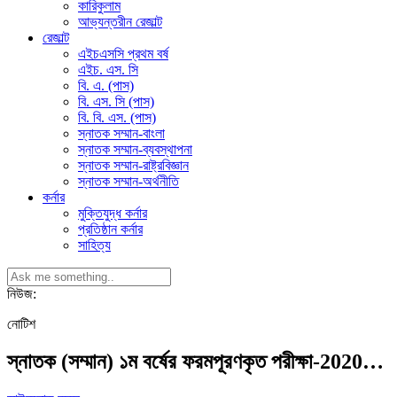
কারিকুলাম
আভ্যন্তরীন রেজাল্ট
রেজাল্ট
এইচএসসি প্রথম বর্ষ
এইচ. এস. সি
বি. এ. (পাস)
বি. এস. সি (পাস)
বি. বি. এস. (পাস)
স্নাতক সম্মান-বাংলা
স্নাতক সম্মান-ব্যবস্থাপনা
স্নাতক সম্মান-রাষ্ট্রবিজ্ঞান
স্নাতক সম্মান-অর্থনীতি
কর্নার
মুক্তিযুদ্ধ কর্নার
প্রতিষ্ঠান কর্নার
সাহিত্য
নিউজ:
নোটিশ
স্নাতক (সম্মান) ১ম বর্ষের ফরমপূরণকৃত পরীক্ষা-2020…