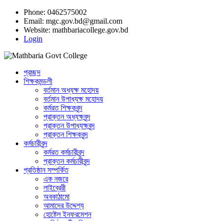
Phone: 0462575002
Email:
mgc.gov.bd@gmail.com
Website:
mathbariacollege.gov.bd
Login
প্রচ্ছদ
শিক্ষকমন্ডলী
বর্তমান অধ্যক্ষ মহোদয়
বর্তমান ‌উপাধ্যক্ষ মহোদয়
কর্মরত শিক্ষকবৃন্দ
প্রাক্তন অধ্যক্ষবৃন্দ
প্রাক্তন উপাধ্যক্ষবৃন্দ
প্রাক্তন শিক্ষকবৃন্দ
কর্মচারীবৃন্দ
কর্মরত কর্মচারীবৃন্দ
প্রাক্তন কর্মচারীবৃন্দ
প্রতিষ্ঠান সম্পর্কিত
এক নজরে
লাইব্রেরী
অবকাঠামো
আমাদের উদ্দেশ্য
হোষ্টেল ইনফরমেশন