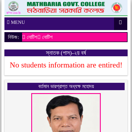
MENU
নিউজ:
নোটিশ
নোটিশ
স্নাতক (পাস)-২য় বর্ষ
No students information are entired!
বর্তমান ভারপ্রাপ্ত অধ্যক্ষ মহোদয়