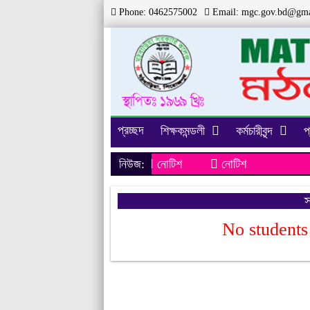
Phone: 0462575002
Email:
mgc.gov.bd@gma
প্রচ্ছদ
শিক্ষকমন্ডলী
কর্মচারীবৃন্দ
প
নিউজ:
নোটিশ
নোটিশ
স
No students