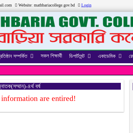
il.com
Website:
mathbariacollege.gov.bd
Login
সকল শিক্ষার্থী
্রতিষ্ঠান সম্পর্কিত
ডিপার্টমেন্ট
একাডেমিক
রেজ
্নাতক(সম্মান)-৪র্থ বর্ষ
 information are entired!