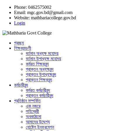
Phone: 0462575002
Email:
mgc.gov.bd@gmail.com
Website:
mathbariacollege.gov.bd
Login
প্রচ্ছদ
শিক্ষকমন্ডলী
বর্তমান অধ্যক্ষ মহোদয়
বর্তমান ‌উপাধ্যক্ষ মহোদয়
কর্মরত শিক্ষকবৃন্দ
প্রাক্তন অধ্যক্ষবৃন্দ
প্রাক্তন উপাধ্যক্ষবৃন্দ
প্রাক্তন শিক্ষকবৃন্দ
কর্মচারীবৃন্দ
কর্মরত কর্মচারীবৃন্দ
প্রাক্তন কর্মচারীবৃন্দ
প্রতিষ্ঠান সম্পর্কিত
এক নজরে
লাইব্রেরী
অবকাঠামো
আমাদের উদ্দেশ্য
হোষ্টেল ইনফরমেশন