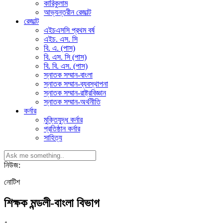
কারিকুলাম
আভ্যন্তরীন রেজাল্ট
রেজাল্ট
এইচএসসি প্রথম বর্ষ
এইচ. এস. সি
বি. এ. (পাস)
বি. এস. সি (পাস)
বি. বি. এস. (পাস)
স্নাতক সম্মান-বাংলা
স্নাতক সম্মান-ব্যবস্থাপনা
স্নাতক সম্মান-রাষ্ট্রবিজ্ঞান
স্নাতক সম্মান-অর্থনীতি
কর্নার
মুক্তিযুদ্ধ কর্নার
প্রতিষ্ঠান কর্নার
সাহিত্য
নিউজ:
নোটিশ
শিক্ষক মন্ডলী-বাংলা বিভাগ