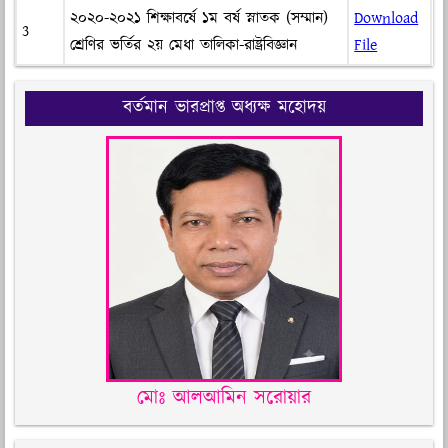
২০২০-২০২১ শিক্ষাবর্ষে ১ম বর্ষ স্নাতক (সম্মান)
Download
3
শ্রেণির ভর্তির ২য় মেধা তালিকা-রাষ্ট্রবিজ্ঞান
File
বর্তমান ভারপ্রাপ্ত অধ্যক্ষ মহোদয়
মোঃ আলআমিন সরোয়ার