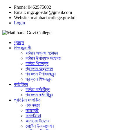
Phone: 0462575002
Email:
mgc.gov.bd@gmail.com
Website:
mathbariacollege.gov.bd
Login
প্রচ্ছদ
শিক্ষকমন্ডলী
বর্তমান অধ্যক্ষ মহোদয়
বর্তমান ‌উপাধ্যক্ষ মহোদয়
কর্মরত শিক্ষকবৃন্দ
প্রাক্তন অধ্যক্ষবৃন্দ
প্রাক্তন উপাধ্যক্ষবৃন্দ
প্রাক্তন শিক্ষকবৃন্দ
কর্মচারীবৃন্দ
কর্মরত কর্মচারীবৃন্দ
প্রাক্তন কর্মচারীবৃন্দ
প্রতিষ্ঠান সম্পর্কিত
এক নজরে
লাইব্রেরী
অবকাঠামো
আমাদের উদ্দেশ্য
হোষ্টেল ইনফরমেশন