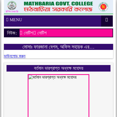
MENU
নিউজ:
নোটিশ
নোটিশ
মোসাঃ ফারজানা বেগম, অফিস সহায়ক এর…
ডাউনলোড করুন
বর্তমান ভারপ্রাপ্ত অধ্যক্ষ মহোদয়