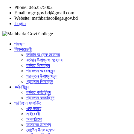
Phone: 0462575002
Email:
mgc.gov.bd@gmail.com
Website:
mathbariacollege.gov.bd
Login
প্রচ্ছদ
শিক্ষকমন্ডলী
বর্তমান অধ্যক্ষ মহোদয়
বর্তমান ‌উপাধ্যক্ষ মহোদয়
কর্মরত শিক্ষকবৃন্দ
প্রাক্তন অধ্যক্ষবৃন্দ
প্রাক্তন উপাধ্যক্ষবৃন্দ
প্রাক্তন শিক্ষকবৃন্দ
কর্মচারীবৃন্দ
কর্মরত কর্মচারীবৃন্দ
প্রাক্তন কর্মচারীবৃন্দ
প্রতিষ্ঠান সম্পর্কিত
এক নজরে
লাইব্রেরী
অবকাঠামো
আমাদের উদ্দেশ্য
হোষ্টেল ইনফরমেশন