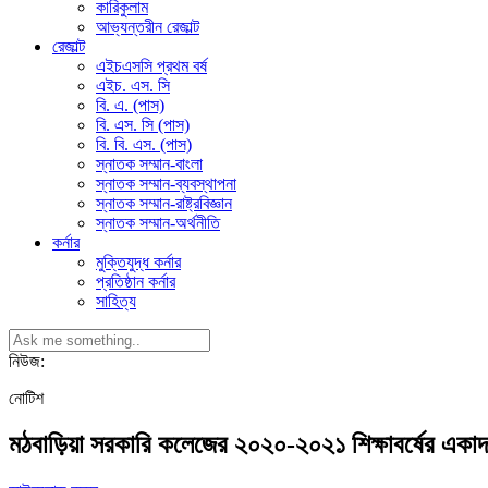
কারিকুলাম
আভ্যন্তরীন রেজাল্ট
রেজাল্ট
এইচএসসি প্রথম বর্ষ
এইচ. এস. সি
বি. এ. (পাস)
বি. এস. সি (পাস)
বি. বি. এস. (পাস)
স্নাতক সম্মান-বাংলা
স্নাতক সম্মান-ব্যবস্থাপনা
স্নাতক সম্মান-রাষ্ট্রবিজ্ঞান
স্নাতক সম্মান-অর্থনীতি
কর্নার
মুক্তিযুদ্ধ কর্নার
প্রতিষ্ঠান কর্নার
সাহিত্য
নিউজ:
নোটিশ
মঠবাড়িয়া সরকারি কলেজের ২০২০-২০২১ শিক্ষাবর্ষের এক