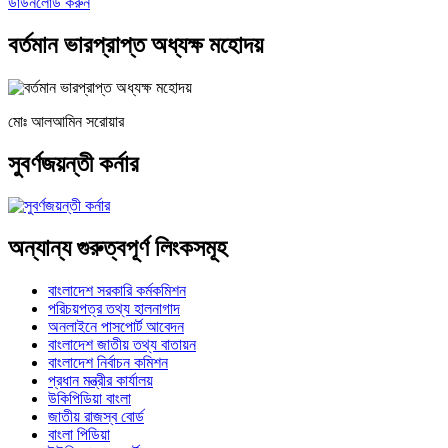
ডাউনলোড করুন
বর্তমান ভারপ্রাপ্ত অধ্যক্ষ মহোদয়
মোঃ আলআমিন সরোয়ার
সুবর্ণজয়ন্তী কর্নার
অন্যান্য গুরুত্বপূর্ণ লিংকসমূহ
বাংলাদেশ সরকারি কর্মকমিশন
পরিচয়পত্র তথ্য হালনাগাদ
অনলাইনে পাসপোর্ট আবেদন
বাংলাদেশ জাতীয় তথ্য বাতায়ন
বাংলাদেশ নির্বাচন কমিশন
প্রধান মন্ত্রীর কার্যালয়
উকিপিডিয়া বাংলা
জাতীয় রাজস্ব বোর্ড
বাংলা পিডিয়া