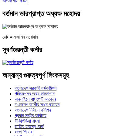
ডাউনলোড করুন
বর্তমান ভারপ্রাপ্ত অধ্যক্ষ মহোদয়
মোঃ আলআমিন সরোয়ার
সুবর্ণজয়ন্তী কর্নার
অন্যান্য গুরুত্বপূর্ণ লিংকসমূহ
বাংলাদেশ সরকারি কর্মকমিশন
পরিচয়পত্র তথ্য হালনাগাদ
অনলাইনে পাসপোর্ট আবেদন
বাংলাদেশ জাতীয় তথ্য বাতায়ন
বাংলাদেশ নির্বাচন কমিশন
প্রধান মন্ত্রীর কার্যালয়
উকিপিডিয়া বাংলা
জাতীয় রাজস্ব বোর্ড
বাংলা পিডিয়া