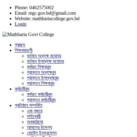
Phone: 0462575002
Email:
mgc.gov.bd@gmail.com
Website:
mathbariacollege.gov.bd
Login
প্রচ্ছদ
শিক্ষকমন্ডলী
বর্তমান অধ্যক্ষ মহোদয়
বর্তমান ‌উপাধ্যক্ষ মহোদয়
কর্মরত শিক্ষকবৃন্দ
প্রাক্তন অধ্যক্ষবৃন্দ
প্রাক্তন উপাধ্যক্ষবৃন্দ
প্রাক্তন শিক্ষকবৃন্দ
কর্মচারীবৃন্দ
কর্মরত কর্মচারীবৃন্দ
প্রাক্তন কর্মচারীবৃন্দ
প্রতিষ্ঠান সম্পর্কিত
এক নজরে
লাইব্রেরী
অবকাঠামো
আমাদের উদ্দেশ্য
হোষ্টেল ইনফরমেশন