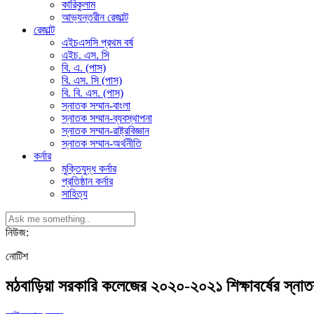
কারিকুলাম
আভ্যন্তরীন রেজাল্ট
রেজাল্ট
এইচএসসি প্রথম বর্ষ
এইচ. এস. সি
বি. এ. (পাস)
বি. এস. সি (পাস)
বি. বি. এস. (পাস)
স্নাতক সম্মান-বাংলা
স্নাতক সম্মান-ব্যবস্থাপনা
স্নাতক সম্মান-রাষ্ট্রবিজ্ঞান
স্নাতক সম্মান-অর্থনীতি
কর্নার
মুক্তিযুদ্ধ কর্নার
প্রতিষ্ঠান কর্নার
সাহিত্য
নিউজ:
নোটিশ
মঠবাড়িয়া সরকারি কলেজের ২০২০-২০২১ শিক্ষাবর্ষের স্