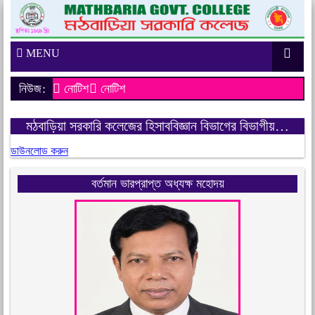
MENU
নিউজ:
নোটিশ
নোটিশ
মঠবাড়িয়া সরকারি কলেজের হিসাববিজ্ঞান বিভাগের বিভাগীয়…
ডাউনলোড করুন
বর্তমান ভারপ্রাপ্ত অধ্যক্ষ মহোদয়