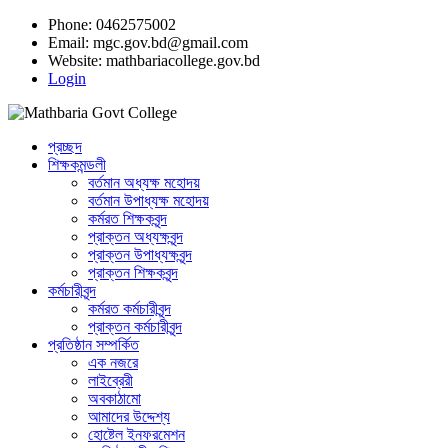
Phone: 0462575002
Email:
mgc.gov.bd@gmail.com
Website:
mathbariacollege.gov.bd
Login
প্রচ্ছদ
শিক্ষকমন্ডলী
বর্তমান অধ্যক্ষ মহোদয়
বর্তমান ‌উপাধ্যক্ষ মহোদয়
কর্মরত শিক্ষকবৃন্দ
প্রাক্তন অধ্যক্ষবৃন্দ
প্রাক্তন উপাধ্যক্ষবৃন্দ
প্রাক্তন শিক্ষকবৃন্দ
কর্মচারীবৃন্দ
কর্মরত কর্মচারীবৃন্দ
প্রাক্তন কর্মচারীবৃন্দ
প্রতিষ্ঠান সম্পর্কিত
এক নজরে
লাইব্রেরী
অবকাঠামো
আমাদের উদ্দেশ্য
হোষ্টেল ইনফরমেশন