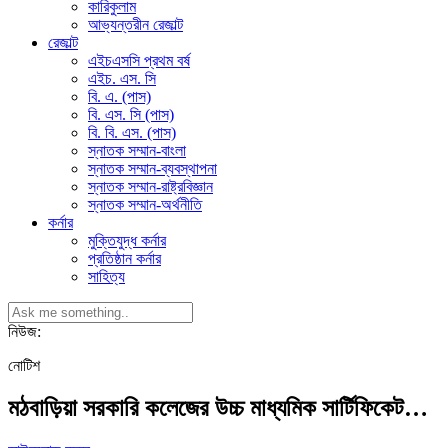
কারিকুলাম
আভ্যন্তরীন রেজাল্ট
রেজাল্ট
এইচএসসি প্রথম বর্ষ
এইচ. এস. সি
বি. এ. (পাস)
বি. এস. সি (পাস)
বি. বি. এস. (পাস)
স্নাতক সম্মান-বাংলা
স্নাতক সম্মান-ব্যবস্থাপনা
স্নাতক সম্মান-রাষ্ট্রবিজ্ঞান
স্নাতক সম্মান-অর্থনীতি
কর্নার
মুক্তিযুদ্ধ কর্নার
প্রতিষ্ঠান কর্নার
সাহিত্য
নিউজ:
নোটিশ
মঠবাড়িয়া সরকারি কলেজের উচ্চ মাধ্যমিক সার্টিফিকেট…