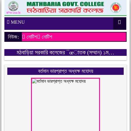
MENU
নিউজ:
নোটিশ
নোটিশ
মঠবাড়িয়া সরকারি কলেজের ¯œাতক (সম্মান) ১ম…
বর্তমান ভারপ্রাপ্ত অধ্যক্ষ মহোদয়