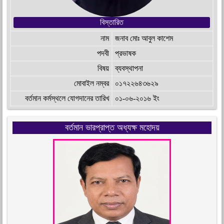
বিস্তারিত
নাম
জনাব মোঃ আবুল কাশেম
পদবী
প্রভাষক
বিষয়
ব্যবস্থাপনা
মোবাইল নম্বর
০১৭২২৬৪৩৬২৯
বর্তমান কর্মস্থলে যোগদানের তারিখ
০১-০৬-২০১৬ ইং
বর্তমান ভারপ্রাপ্ত অধ্যক্ষ মহোদয়