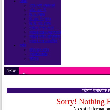
রেজাল্ট
এইচএসসি প্রথম বর্ষ
এইচ. এস. সি
বি. এ. (পাস)
বি. এস. সি (পাস)
বি. বি. এস. (পাস)
স্নাতক সম্মান-বাংলা
স্নাতক সম্মান-ব্যবস্থাপনা
স্নাতক সম্মান-রাষ্ট্রবিজ্ঞান
স্নাতক সম্মান-অর্থনীতি
কর্নার
মুক্তিযুদ্ধ কর্নার
প্রতিষ্ঠান কর্নার
সাহিত্য
নিউজ:
নোটিশ
বর্তমান ‌উপাধ্যক্ষ
Sorry! Nothing 
No staff information