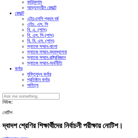
কারিকুলাম
আভ্যন্তরীন রেজাল্ট
রেজাল্ট
এইচএসসি প্রথম বর্ষ
এইচ. এস. সি
বি. এ. (পাস)
বি. এস. সি (পাস)
বি. বি. এস. (পাস)
স্নাতক সম্মান-বাংলা
স্নাতক সম্মান-ব্যবস্থাপনা
স্নাতক সম্মান-রাষ্ট্রবিজ্ঞান
স্নাতক সম্মান-অর্থনীতি
কর্নার
মুক্তিযুদ্ধ কর্নার
প্রতিষ্ঠান কর্নার
সাহিত্য
নিউজ:
নোটিশ
দ্বাদশ শ্রেণির শিক্ষার্থীদের নির্বাচনী পরীক্ষায় নোটিশ।