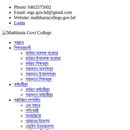
Phone: 0462575002
Email:
mgc.gov.bd@gmail.com
Website:
mathbariacollege.gov.bd
Login
প্রচ্ছদ
শিক্ষকমন্ডলী
বর্তমান অধ্যক্ষ মহোদয়
বর্তমান ‌উপাধ্যক্ষ মহোদয়
কর্মরত শিক্ষকবৃন্দ
প্রাক্তন অধ্যক্ষবৃন্দ
প্রাক্তন উপাধ্যক্ষবৃন্দ
প্রাক্তন শিক্ষকবৃন্দ
কর্মচারীবৃন্দ
কর্মরত কর্মচারীবৃন্দ
প্রাক্তন কর্মচারীবৃন্দ
প্রতিষ্ঠান সম্পর্কিত
এক নজরে
লাইব্রেরী
অবকাঠামো
আমাদের উদ্দেশ্য
হোষ্টেল ইনফরমেশন