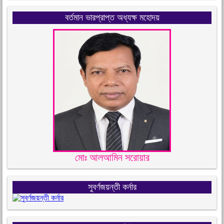
বর্তমান ভারপ্রাপ্ত অধ্যক্ষ মহোদয়
মোঃ আলআমিন সরোয়ার
সুবর্ণজয়ন্তী কর্নার