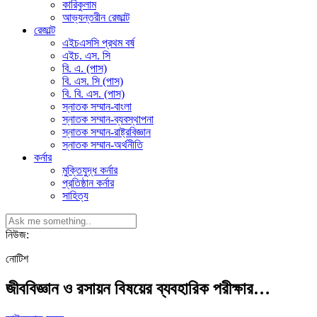
কারিকুলাম
আভ্যন্তরীন রেজাল্ট
রেজাল্ট
এইচএসসি প্রথম বর্ষ
এইচ. এস. সি
বি. এ. (পাস)
বি. এস. সি (পাস)
বি. বি. এস. (পাস)
স্নাতক সম্মান-বাংলা
স্নাতক সম্মান-ব্যবস্থাপনা
স্নাতক সম্মান-রাষ্ট্রবিজ্ঞান
স্নাতক সম্মান-অর্থনীতি
কর্নার
মুক্তিযুদ্ধ কর্নার
প্রতিষ্ঠান কর্নার
সাহিত্য
নিউজ:
নোটিশ
জীববিজ্ঞান ও রসায়ন বিষয়ের ব্যবহারিক পরীক্ষার…