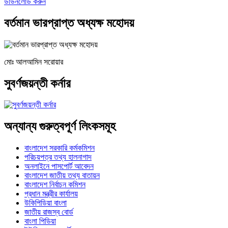
ডাউনলোড করুন
বর্তমান ভারপ্রাপ্ত অধ্যক্ষ মহোদয়
মোঃ আলআমিন সরোয়ার
সুবর্ণজয়ন্তী কর্নার
অন্যান্য গুরুত্বপূর্ণ লিংকসমূহ
বাংলাদেশ সরকারি কর্মকমিশন
পরিচয়পত্র তথ্য হালনাগাদ
অনলাইনে পাসপোর্ট আবেদন
বাংলাদেশ জাতীয় তথ্য বাতায়ন
বাংলাদেশ নির্বাচন কমিশন
প্রধান মন্ত্রীর কার্যালয়
উকিপিডিয়া বাংলা
জাতীয় রাজস্ব বোর্ড
বাংলা পিডিয়া