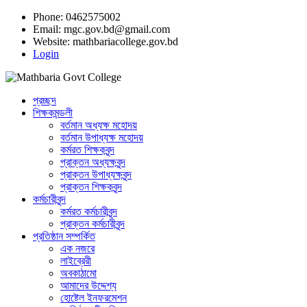
Phone: 0462575002
Email:
mgc.gov.bd@gmail.com
Website:
mathbariacollege.gov.bd
Login
প্রচ্ছদ
শিক্ষকমন্ডলী
বর্তমান অধ্যক্ষ মহোদয়
বর্তমান ‌উপাধ্যক্ষ মহোদয়
কর্মরত শিক্ষকবৃন্দ
প্রাক্তন অধ্যক্ষবৃন্দ
প্রাক্তন উপাধ্যক্ষবৃন্দ
প্রাক্তন শিক্ষকবৃন্দ
কর্মচারীবৃন্দ
কর্মরত কর্মচারীবৃন্দ
প্রাক্তন কর্মচারীবৃন্দ
প্রতিষ্ঠান সম্পর্কিত
এক নজরে
লাইব্রেরী
অবকাঠামো
আমাদের উদ্দেশ্য
হোষ্টেল ইনফরমেশন