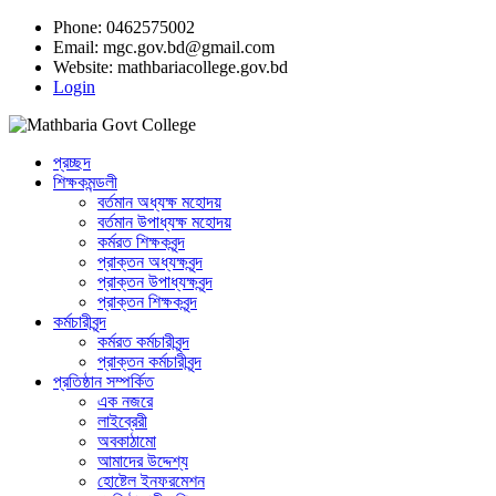
Phone: 0462575002
Email:
mgc.gov.bd@gmail.com
Website:
mathbariacollege.gov.bd
Login
প্রচ্ছদ
শিক্ষকমন্ডলী
বর্তমান অধ্যক্ষ মহোদয়
বর্তমান ‌উপাধ্যক্ষ মহোদয়
কর্মরত শিক্ষকবৃন্দ
প্রাক্তন অধ্যক্ষবৃন্দ
প্রাক্তন উপাধ্যক্ষবৃন্দ
প্রাক্তন শিক্ষকবৃন্দ
কর্মচারীবৃন্দ
কর্মরত কর্মচারীবৃন্দ
প্রাক্তন কর্মচারীবৃন্দ
প্রতিষ্ঠান সম্পর্কিত
এক নজরে
লাইব্রেরী
অবকাঠামো
আমাদের উদ্দেশ্য
হোষ্টেল ইনফরমেশন