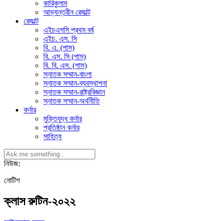
কারিকুলাম
আভ্যন্তরীন রেজাল্ট
রেজাল্ট
এইচএসসি প্রথম বর্ষ
এইচ. এস. সি
বি. এ. (পাস)
বি. এস. সি (পাস)
বি. বি. এস. (পাস)
স্নাতক সম্মান-বাংলা
স্নাতক সম্মান-ব্যবস্থাপনা
স্নাতক সম্মান-রাষ্ট্রবিজ্ঞান
স্নাতক সম্মান-অর্থনীতি
কর্নার
মুক্তিযুদ্ধ কর্নার
প্রতিষ্ঠান কর্নার
সাহিত্য
নিউজ:
নোটিশ
ক্লাস রুটিন-২০২২