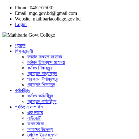
Phone: 0462575002
Email:
mgc.gov.bd@gmail.com
Website:
mathbariacollege.gov.bd
Login
প্রচ্ছদ
শিক্ষকমন্ডলী
বর্তমান অধ্যক্ষ মহোদয়
বর্তমান ‌উপাধ্যক্ষ মহোদয়
কর্মরত শিক্ষকবৃন্দ
প্রাক্তন অধ্যক্ষবৃন্দ
প্রাক্তন উপাধ্যক্ষবৃন্দ
প্রাক্তন শিক্ষকবৃন্দ
কর্মচারীবৃন্দ
কর্মরত কর্মচারীবৃন্দ
প্রাক্তন কর্মচারীবৃন্দ
প্রতিষ্ঠান সম্পর্কিত
এক নজরে
লাইব্রেরী
অবকাঠামো
আমাদের উদ্দেশ্য
হোষ্টেল ইনফরমেশন