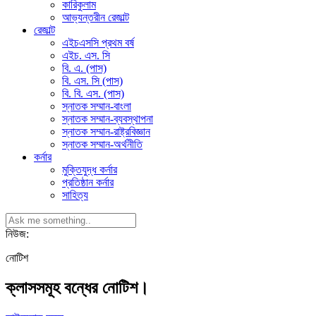
কারিকুলাম
আভ্যন্তরীন রেজাল্ট
রেজাল্ট
এইচএসসি প্রথম বর্ষ
এইচ. এস. সি
বি. এ. (পাস)
বি. এস. সি (পাস)
বি. বি. এস. (পাস)
স্নাতক সম্মান-বাংলা
স্নাতক সম্মান-ব্যবস্থাপনা
স্নাতক সম্মান-রাষ্ট্রবিজ্ঞান
স্নাতক সম্মান-অর্থনীতি
কর্নার
মুক্তিযুদ্ধ কর্নার
প্রতিষ্ঠান কর্নার
সাহিত্য
নিউজ:
নোটিশ
ক্লাসসমূহ বন্ধের নোটিশ।