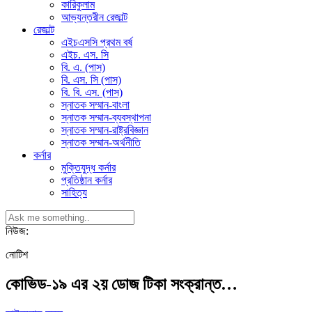
কারিকুলাম
আভ্যন্তরীন রেজাল্ট
রেজাল্ট
এইচএসসি প্রথম বর্ষ
এইচ. এস. সি
বি. এ. (পাস)
বি. এস. সি (পাস)
বি. বি. এস. (পাস)
স্নাতক সম্মান-বাংলা
স্নাতক সম্মান-ব্যবস্থাপনা
স্নাতক সম্মান-রাষ্ট্রবিজ্ঞান
স্নাতক সম্মান-অর্থনীতি
কর্নার
মুক্তিযুদ্ধ কর্নার
প্রতিষ্ঠান কর্নার
সাহিত্য
নিউজ:
নোটিশ
কোভিড-১৯ এর ২য় ডোজ টিকা সংক্রান্ত…