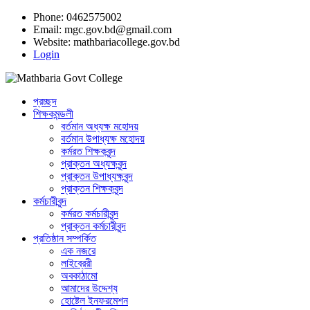
Phone: 0462575002
Email:
mgc.gov.bd@gmail.com
Website:
mathbariacollege.gov.bd
Login
প্রচ্ছদ
শিক্ষকমন্ডলী
বর্তমান অধ্যক্ষ মহোদয়
বর্তমান ‌উপাধ্যক্ষ মহোদয়
কর্মরত শিক্ষকবৃন্দ
প্রাক্তন অধ্যক্ষবৃন্দ
প্রাক্তন উপাধ্যক্ষবৃন্দ
প্রাক্তন শিক্ষকবৃন্দ
কর্মচারীবৃন্দ
কর্মরত কর্মচারীবৃন্দ
প্রাক্তন কর্মচারীবৃন্দ
প্রতিষ্ঠান সম্পর্কিত
এক নজরে
লাইব্রেরী
অবকাঠামো
আমাদের উদ্দেশ্য
হোষ্টেল ইনফরমেশন