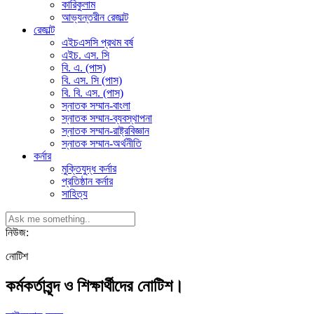
কারিকুলাম
আভ্যন্তরীন রেজাল্ট
রেজাল্ট
এইচএসসি প্রথম বর্ষ
এইচ. এস. সি
বি. এ. (পাস)
বি. এস. সি (পাস)
বি. বি. এস. (পাস)
স্নাতক সম্মান-বাংলা
স্নাতক সম্মান-ব্যবস্থাপনা
স্নাতক সম্মান-রাষ্ট্রবিজ্ঞান
স্নাতক সম্মান-অর্থনীতি
কর্নার
মুক্তিযুদ্ধ কর্নার
প্রতিষ্ঠান কর্নার
সাহিত্য
নিউজ:
নোটিশ
কর্মকর্তাবৃন্দ ও শিক্ষার্থীদের নোটিশ।