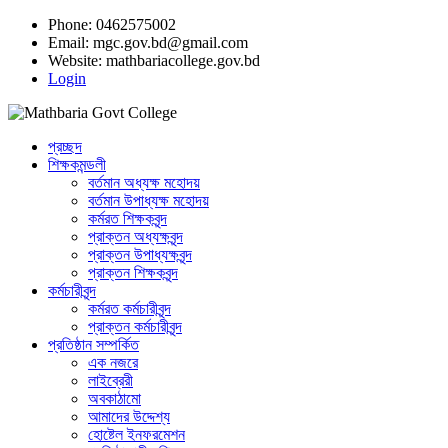
Phone: 0462575002
Email:
mgc.gov.bd@gmail.com
Website:
mathbariacollege.gov.bd
Login
প্রচ্ছদ
শিক্ষকমন্ডলী
বর্তমান অধ্যক্ষ মহোদয়
বর্তমান ‌উপাধ্যক্ষ মহোদয়
কর্মরত শিক্ষকবৃন্দ
প্রাক্তন অধ্যক্ষবৃন্দ
প্রাক্তন উপাধ্যক্ষবৃন্দ
প্রাক্তন শিক্ষকবৃন্দ
কর্মচারীবৃন্দ
কর্মরত কর্মচারীবৃন্দ
প্রাক্তন কর্মচারীবৃন্দ
প্রতিষ্ঠান সম্পর্কিত
এক নজরে
লাইব্রেরী
অবকাঠামো
আমাদের উদ্দেশ্য
হোষ্টেল ইনফরমেশন