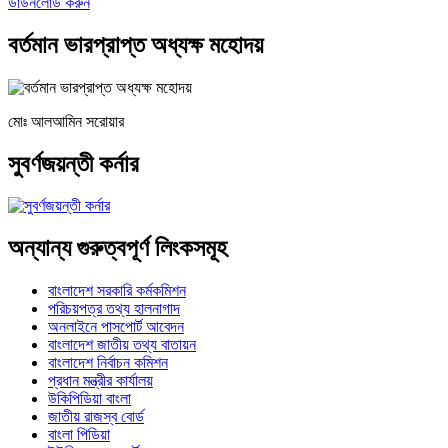
ডাউনলোড করুন
বর্তমান ভারপ্রাপ্ত অধ্যক্ষ মহোদয়
মোঃ আলআমিন সরোয়ার
সুবর্ণজয়ন্তী কর্নার
অন্যান্য গুরুত্বপূর্ণ লিংকসমূহ
বাংলাদেশ সরকারি কর্মকমিশন
পরিচয়পত্র তথ্য হালনাগাদ
অনলাইনে পাসপোর্ট আবেদন
বাংলাদেশ জাতীয় তথ্য বাতায়ন
বাংলাদেশ নির্বাচন কমিশন
প্রধান মন্ত্রীর কার্যালয়
উকিপিডিয়া বাংলা
জাতীয় রাজস্ব বোর্ড
বাংলা পিডিয়া