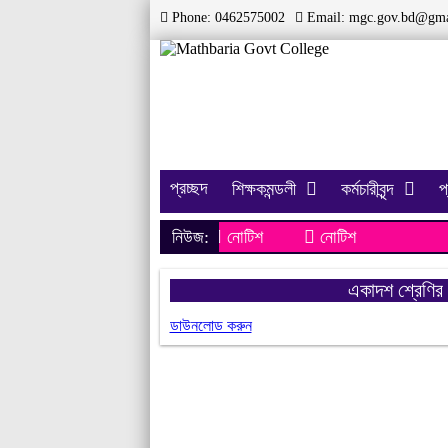
Phone: 0462575002
Email:
mgc.gov.bd@gma
প্রচ্ছদ
শিক্ষকমন্ডলী
কর্মচারীবৃন্দ
প
নিউজ:
নোটিশ
নোটিশ
একাদশ শ্রেণির শি
ডাউনলোড করুন