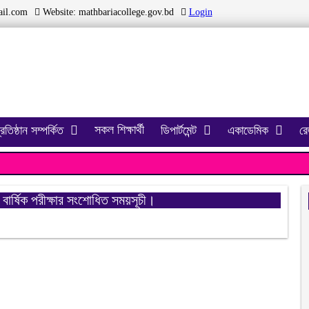
il.com
Website:
mathbariacollege.gov.bd
Login
সকল শিক্ষার্থী
্রতিষ্ঠান সম্পর্কিত
ডিপার্টমেন্ট
একাডেমিক
রেজ
বার্ষিক পরীক্ষার সংশোধিত সময়সূচী।