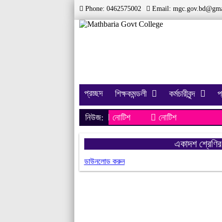
Phone: 0462575002
Email:
mgc.gov.bd@gma
প্রচ্ছদ
শিক্ষকমন্ডলী
কর্মচারীবৃন্দ
প
নিউজ:
নোটিশ
নোটিশ
একাদশ শ্রেণির 
ডাউনলোড করুন