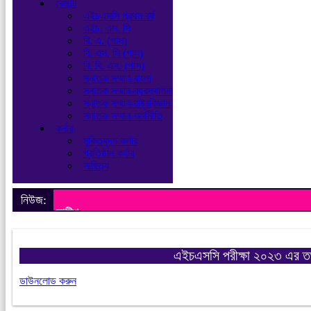
রেজাল্ট
এইচএসসি প্রথম বর্ষ
এইচ. এস. সি
বি. এ. (পাস)
বি. এস. সি (পাস)
বি. বি. এস. (পাস)
স্নাতক সম্মান-বাংলা
স্নাতক সম্মান-ব্যবস্থাপনা
স্নাতক সম্মান-রাষ্ট্রবিজ্ঞান
স্নাতক সম্মান-অর্থনীতি
কর্নার
মুক্তিযুদ্ধ কর্নার
প্রতিষ্ঠান কর্নার
সাহিত্য
নিউজ:
নোটিশ
এইচএসসি পরীক্ষা ২০২৩ এর 
ডাউনলোড করুন