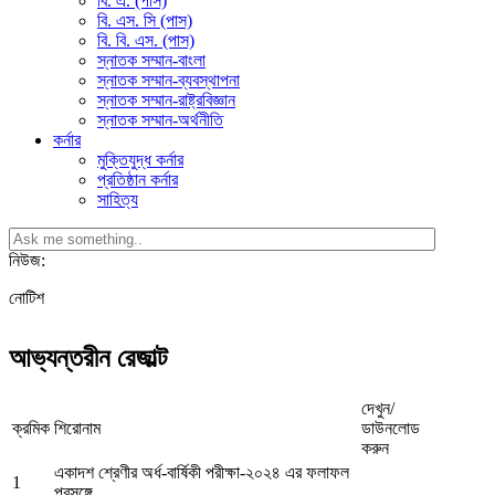
বি. এ. (পাস)
বি. এস. সি (পাস)
বি. বি. এস. (পাস)
স্নাতক সম্মান-বাংলা
স্নাতক সম্মান-ব্যবস্থাপনা
স্নাতক সম্মান-রাষ্ট্রবিজ্ঞান
স্নাতক সম্মান-অর্থনীতি
কর্নার
মুক্তিযুদ্ধ কর্নার
প্রতিষ্ঠান কর্নার
সাহিত্য
নিউজ:
নোটিশ
আভ্যন্তরীন রেজাল্ট
দেখুন/
ক্রমিক
শিরোনাম
ডাউনলোড
করুন
একাদশ শ্রেণীর অর্ধ-বার্ষিকী পরীক্ষা-২০২৪ এর ফলাফল
1
প্রসঙ্গে