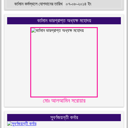
বর্তমান কর্মস্থলে যোগদানের তারিখ
০৭-০৮-২০১৪ ইং
বর্তমান ভারপ্রাপ্ত অধ্যক্ষ মহোদয়
মোঃ আলআমিন সরোয়ার
সুবর্ণজয়ন্তী কর্নার