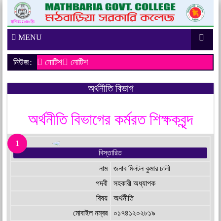
MENU
নিউজ:
নোটিশ
নোটিশ
অর্থনীতি বিভাগ
অর্থনীতি বিভাগের কর্মরত শিক্ষকবৃন্দ
1
বিস্তারিত
নাম
জনাব মিলটন কুমার ঢালী
পদবী
সহকারী অধ্যাপক
বিষয়
অর্থনীতি
মোবাইল নম্বর
০১৭৪১২০২৮১৯