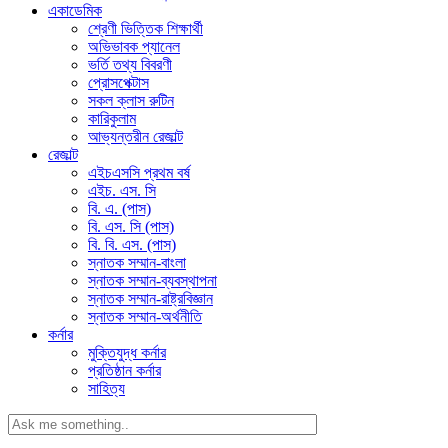
একাডেমিক
শ্রেণী ভিত্তিক শিক্ষার্থী
অভিভাবক প্যানেল
ভর্তি তথ্য বিবরণী
প্রোসপেক্টাস
সকল ক্লাস রুটিন
কারিকুলাম
আভ্যন্তরীন রেজাল্ট
রেজাল্ট
এইচএসসি প্রথম বর্ষ
এইচ. এস. সি
বি. এ. (পাস)
বি. এস. সি (পাস)
বি. বি. এস. (পাস)
স্নাতক সম্মান-বাংলা
স্নাতক সম্মান-ব্যবস্থাপনা
স্নাতক সম্মান-রাষ্ট্রবিজ্ঞান
স্নাতক সম্মান-অর্থনীতি
কর্নার
মুক্তিযুদ্ধ কর্নার
প্রতিষ্ঠান কর্নার
সাহিত্য