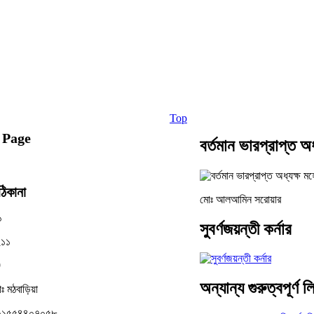
Top
 Page
বর্তমান ভারপ্রাপ্ত অ
িকানা
মোঃ আলআমিন সরোয়ার
১
সুবর্ণজয়ন্তী কর্নার
২১১
9
অন্যান্য গুরুত্বপূর্ণ 
 মঠবাড়িয়া
ঃ ০১৫৫৪৪০৭০৫৮