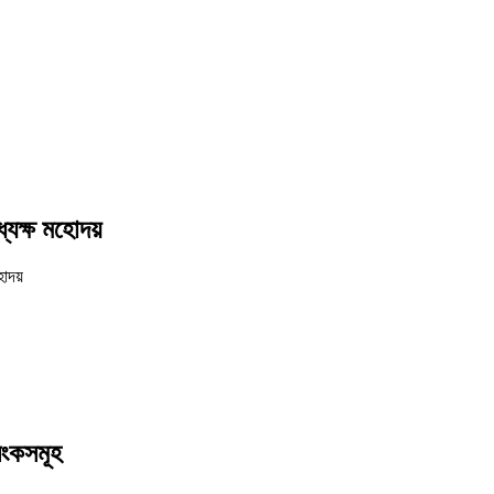
ধ্যক্ষ মহোদয়
লিংকসমূহ