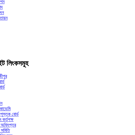
িশন
াদ
েদন
াতায়ন
ইট লিংকসমূহ
জীপুর
োর্ড
োর্ড
শন
একাডেমি
যপুস্তক বোর্ড
 কর্তৃপক্ষ
ষা অধিদপ্তর
ক সমিতি